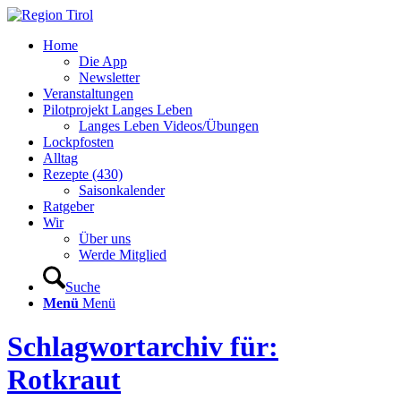
Home
Die App
Newsletter
Veranstaltungen
Pilotprojekt Langes Leben
Langes Leben Videos/Übungen
Lockpfosten
Alltag
Rezepte (430)
Saisonkalender
Ratgeber
Wir
Über uns
Werde Mitglied
Suche
Menü
Menü
Schlagwortarchiv für:
Rotkraut