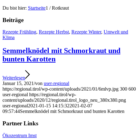
Du bist hier:
Startseite
1
/
Rotkraut
Beiträge
Rezepte Frühling
,
Rezepte Herbst
,
Rezepte Winter
,
Umwelt und
Klima
Semmelknödel mit Schmorkraut und
bunten Karotten
Weiterlesen
Januar 15, 2021
/
von
user-regional
https://regional.tirol/wp-content/uploads/2021/01/6mlvp.jpg
300
600
user-regional
https://regional.tirol/wp-
content/uploads/2020/12/regional.tirol_logo_neu_380x380.png
user-regional
2021-01-15 14:15:32
2021-02-07
09:57:44
Semmelknödel mit Schmorkraut und bunten Karotten
Partner Links
Ökozentrum Imst