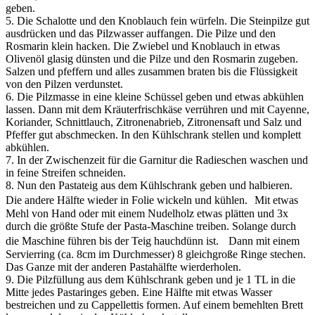
geben.
5. Die Schalotte und den Knoblauch fein würfeln. Die Steinpilze gut
ausdrücken und das Pilzwasser auffangen. Die Pilze und den
Rosmarin klein hacken. Die Zwiebel und Knoblauch in etwas
Olivenöl glasig dünsten und die Pilze und den Rosmarin zugeben.
Salzen und pfeffern und alles zusammen braten bis die Flüssigkeit
von den Pilzen verdunstet.
6. Die Pilzmasse in eine kleine Schüssel geben und etwas abkühlen
lassen. Dann mit dem Kräuterfrischkäse verrühren und mit Cayenne,
Koriander, Schnittlauch, Zitronenabrieb, Zitronensaft und Salz und
Pfeffer gut abschmecken. In den Kühlschrank stellen und komplett
abkühlen.
7. In der Zwischenzeit für die Garnitur die Radieschen waschen und
in feine Streifen schneiden.
8. Nun den Pastateig aus dem Kühlschrank geben und halbieren.
Die andere Hälfte wieder in Folie wickeln und kühlen. Mit etwas
Mehl von Hand oder mit einem Nudelholz etwas plätten und 3x
durch die größte Stufe der Pasta-Maschine treiben. Solange durch
die Maschine führen bis der Teig hauchdünn ist. Dann mit einem
Servierring (ca. 8cm im Durchmesser) 8 gleichgroße Ringe stechen.
Das Ganze mit der anderen Pastahälfte wierderholen.
9. Die Pilzfüllung aus dem Kühlschrank geben und je 1 TL in die
Mitte jedes Pastaringes geben. Eine Hälfte mit etwas Wasser
bestreichen und zu Cappellettis formen. Auf einem bemehlten Brett