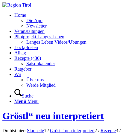
Home
Die App
Newsletter
Veranstaltungen
Pilotprojekt Langes Leben
Langes Leben Videos/Übungen
Lockpfosten
Alltag
Rezepte (430)
Saisonkalender
Ratgeber
Wir
Über uns
Werde Mitglied
Suche
Menü
Menü
Gröstl“ neu interpretiert
Du bist hier:
Startseite
1
/
Gröstl“ neu interpretiert
2
/
Rezepte
3
/