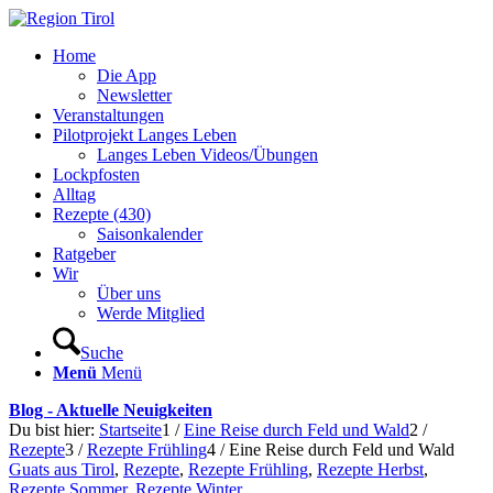
Home
Die App
Newsletter
Veranstaltungen
Pilotprojekt Langes Leben
Langes Leben Videos/Übungen
Lockpfosten
Alltag
Rezepte (430)
Saisonkalender
Ratgeber
Wir
Über uns
Werde Mitglied
Suche
Menü
Menü
Blog - Aktuelle Neuigkeiten
Du bist hier:
Startseite
1
/
Eine Reise durch Feld und Wald
2
/
Rezepte
3
/
Rezepte Frühling
4
/
Eine Reise durch Feld und Wald
Guats aus Tirol
,
Rezepte
,
Rezepte Frühling
,
Rezepte Herbst
,
Rezepte Sommer
,
Rezepte Winter