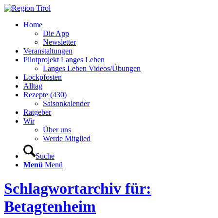
Home
Die App
Newsletter
Veranstaltungen
Pilotprojekt Langes Leben
Langes Leben Videos/Übungen
Lockpfosten
Alltag
Rezepte (430)
Saisonkalender
Ratgeber
Wir
Über uns
Werde Mitglied
Suche
Menü
Menü
Schlagwortarchiv für:
Betagtenheim