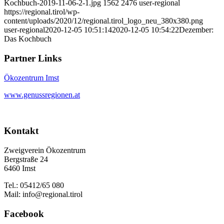
Kochbuch-2019-11-06-2-1.jpg
1562
2476
user-regional
https://regional.tirol/wp-
content/uploads/2020/12/regional.tirol_logo_neu_380x380.png
user-regional
2020-12-05 10:51:14
2020-12-05 10:54:22
Dezember:
Das Kochbuch
Partner Links
Ökozentrum Imst
www.genussregionen.at
Kontakt
Zweigverein Ökozentrum
Bergstraße 24
6460 Imst
Tel.: 05412/65 080
Mail: info@regional.tirol
Facebook