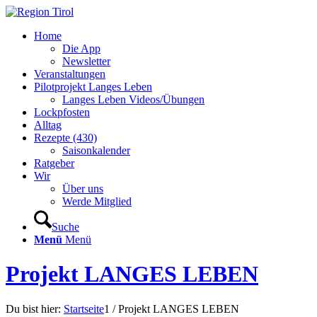
Home
Die App
Newsletter
Veranstaltungen
Pilotprojekt Langes Leben
Langes Leben Videos/Übungen
Lockpfosten
Alltag
Rezepte (430)
Saisonkalender
Ratgeber
Wir
Über uns
Werde Mitglied
Suche
Menü
Menü
Projekt LANGES LEBEN
Du bist hier:
Startseite
1
/
Projekt LANGES LEBEN