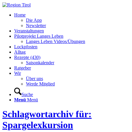
Home
Die App
Newsletter
Veranstaltungen
Pilotprojekt Langes Leben
Langes Leben Videos/Übungen
Lockpfosten
Alltag
Rezepte (430)
Saisonkalender
Ratgeber
Wir
Über uns
Werde Mitglied
Suche
Menü
Menü
Schlagwortarchiv für:
Spargelexkursion