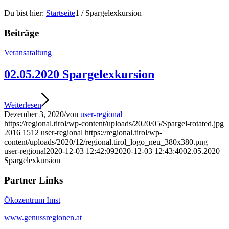
Du bist hier:
Startseite
1
/
Spargelexkursion
Beiträge
Veransataltung
02.05.2020 Spargelexkursion
Weiterlesen
Dezember 3, 2020
/
von
user-regional
https://regional.tirol/wp-content/uploads/2020/05/Spargel-rotated.jpg
2016
1512
user-regional
https://regional.tirol/wp-
content/uploads/2020/12/regional.tirol_logo_neu_380x380.png
user-regional
2020-12-03 12:42:09
2020-12-03 12:43:40
02.05.2020
Spargelexkursion
Partner Links
Ökozentrum Imst
www.genussregionen.at