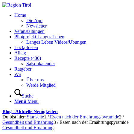
Home
Die App
Newsletter
Veranstaltungen
Pilotprojekt Langes Leben
Langes Leben Videos/Übungen
Lockpfosten
Alltag
Rezepte (430)
Saisonkalender
Ratgeber
Wir
Über uns
Werde Mitglied
Suche
Menü
Menü
Blog - Aktuelle Neuigkeiten
Du bist hier:
Startseite
1
/
Essen nach der Ernährungspyramide
2
/
Gesundheit und Ernährung
3
/
Essen nach der Ernährungspyramide
Gesundheit und Ernährung