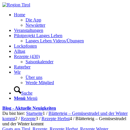
Home
Die App
Newsletter
Veranstaltungen
Pilotprojekt Langes Leben
Langes Leben Videos/Übungen
Lockpfosten
Alltag
Rezepte (430)
Saisonkalender
Ratgeber
Wir
Über uns
Werde Mitglied
Suche
Menü
Menü
Blog - Aktuelle Neuigkeiten
Du bist hier:
Startseite
1
/
Blätterteig – Gemüsestrudel und der Winter
kommt
2
/
Rezepte
3
/
Rezepte Herbst
4
/
Blätterteig – Gemüsestrudel
und der Winter kommt
Guats aus Tirol
,
Rezepte
,
Rezepte Herbst
,
Rezepte Winter