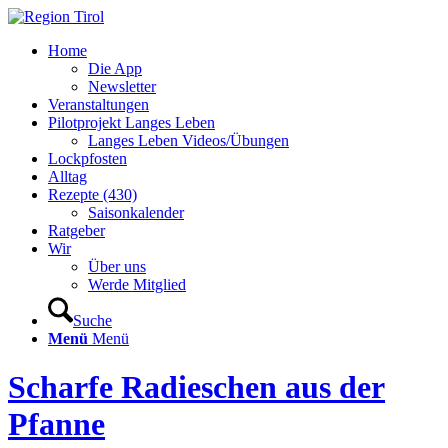
Home
Die App
Newsletter
Veranstaltungen
Pilotprojekt Langes Leben
Langes Leben Videos/Übungen
Lockpfosten
Alltag
Rezepte (430)
Saisonkalender
Ratgeber
Wir
Über uns
Werde Mitglied
Suche
Menü
Menü
Scharfe Radieschen aus der
Pfanne