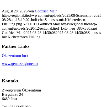
August 28, 2025
/
von
Gottfried Mair
https://regional.tirol/wp-content/uploads/2025/08/Screenshot-2025-
08-28-at-16-19-02-Indische-Samosas-mit-Kichererbsen-
Fuellung.png
570
1012
Gottfried Mair
https://regional.tirol/wp-
content/uploads/2020/12/regional.tirol_logo_neu_380x380.png
Gottfried Mair
2025-08-28 14:30:08
2025-08-28 14:30:08
Samosas
mit Kichererbsen Füllung
Partner Links
Ökozentrum Imst
www.genussregionen.at
Kontakt
Zweigverein Ökozentrum
Bergstraße 24
6460 Imst
Tel.: 05412/65 080