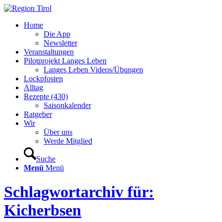
Home
Die App
Newsletter
Veranstaltungen
Pilotprojekt Langes Leben
Langes Leben Videos/Übungen
Lockpfosten
Alltag
Rezepte (430)
Saisonkalender
Ratgeber
Wir
Über uns
Werde Mitglied
Suche
Menü
Menü
Schlagwortarchiv für:
Kicherbsen