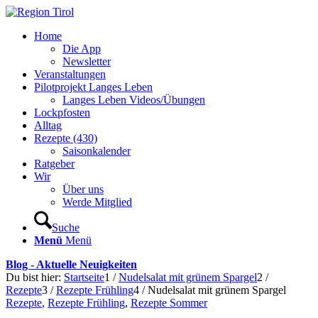
Home
Die App
Newsletter
Veranstaltungen
Pilotprojekt Langes Leben
Langes Leben Videos/Übungen
Lockpfosten
Alltag
Rezepte (430)
Saisonkalender
Ratgeber
Wir
Über uns
Werde Mitglied
Suche
Menü
Menü
Blog - Aktuelle Neuigkeiten
Du bist hier:
Startseite
1
/
Nudelsalat mit grünem Spargel
2
/
Rezepte
3
/
Rezepte Frühling
4
/
Nudelsalat mit grünem Spargel
Rezepte
,
Rezepte Frühling
,
Rezepte Sommer