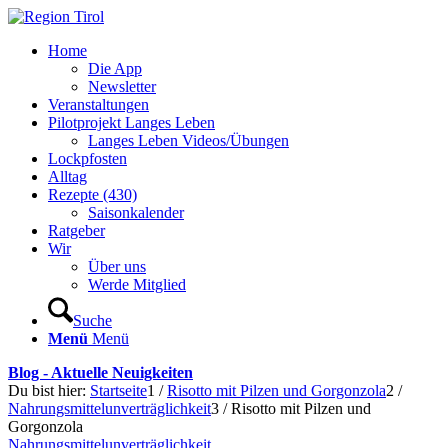
Home
Die App
Newsletter
Veranstaltungen
Pilotprojekt Langes Leben
Langes Leben Videos/Übungen
Lockpfosten
Alltag
Rezepte (430)
Saisonkalender
Ratgeber
Wir
Über uns
Werde Mitglied
Suche
Menü
Menü
Blog - Aktuelle Neuigkeiten
Du bist hier:
Startseite
1
/
Risotto mit Pilzen und Gorgonzola
2
/
Nahrungsmittelunverträglichkeit
3
/
Risotto mit Pilzen und
Gorgonzola
Nahrungsmittelunverträglichkeit