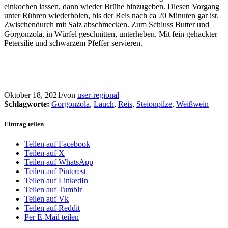
einkochen lassen, dann wieder Brühe hinzugeben. Diesen Vorgang
unter Rühren wiederholen, bis der Reis nach ca 20 Minuten gar ist.
Zwischendurch mit Salz abschmecken. Zum Schluss Butter und
Gorgonzola, in Würfel geschnitten, unterheben. Mit fein gehackter
Petersilie und schwarzem Pfeffer servieren.
Oktober 18, 2021
/
von
user-regional
Schlagworte:
Gorgonzola
,
Lauch
,
Reis
,
Steionpilze
,
Weißwein
Eintrag teilen
Teilen auf Facebook
Teilen auf X
Teilen auf WhatsApp
Teilen auf Pinterest
Teilen auf LinkedIn
Teilen auf Tumblr
Teilen auf Vk
Teilen auf Reddit
Per E-Mail teilen