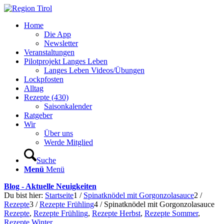
Home
Die App
Newsletter
Veranstaltungen
Pilotprojekt Langes Leben
Langes Leben Videos/Übungen
Lockpfosten
Alltag
Rezepte (430)
Saisonkalender
Ratgeber
Wir
Über uns
Werde Mitglied
Suche
Menü
Menü
Blog - Aktuelle Neuigkeiten
Du bist hier:
Startseite
1
/
Spinatknödel mit Gorgonzolasauce
2
/
Rezepte
3
/
Rezepte Frühling
4
/
Spinatknödel mit Gorgonzolasauce
Rezepte
,
Rezepte Frühling
,
Rezepte Herbst
,
Rezepte Sommer
,
Rezepte Winter