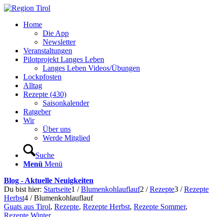
Home
Die App
Newsletter
Veranstaltungen
Pilotprojekt Langes Leben
Langes Leben Videos/Übungen
Lockpfosten
Alltag
Rezepte (430)
Saisonkalender
Ratgeber
Wir
Über uns
Werde Mitglied
Suche
Menü
Menü
Blog - Aktuelle Neuigkeiten
Du bist hier:
Startseite
1
/
Blumenkohlauflauf
2
/
Rezepte
3
/
Rezepte
Herbst
4
/
Blumenkohlauflauf
Guats aus Tirol
,
Rezepte
,
Rezepte Herbst
,
Rezepte Sommer
,
Rezepte Winter