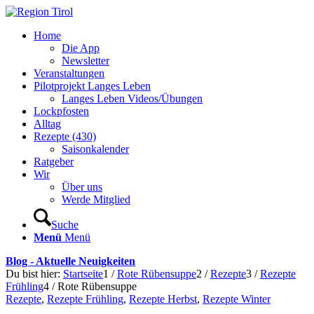
Home
Die App
Newsletter
Veranstaltungen
Pilotprojekt Langes Leben
Langes Leben Videos/Übungen
Lockpfosten
Alltag
Rezepte (430)
Saisonkalender
Ratgeber
Wir
Über uns
Werde Mitglied
Suche
Menü
Menü
Blog - Aktuelle Neuigkeiten
Du bist hier:
Startseite
1
/
Rote Rübensuppe
2
/
Rezepte
3
/
Rezepte
Frühling
4
/
Rote Rübensuppe
Rezepte
,
Rezepte Frühling
,
Rezepte Herbst
,
Rezepte Winter