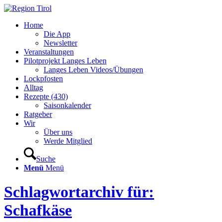
Home
Die App
Newsletter
Veranstaltungen
Pilotprojekt Langes Leben
Langes Leben Videos/Übungen
Lockpfosten
Alltag
Rezepte (430)
Saisonkalender
Ratgeber
Wir
Über uns
Werde Mitglied
Suche
Menü
Menü
Schlagwortarchiv für:
Schafkäse