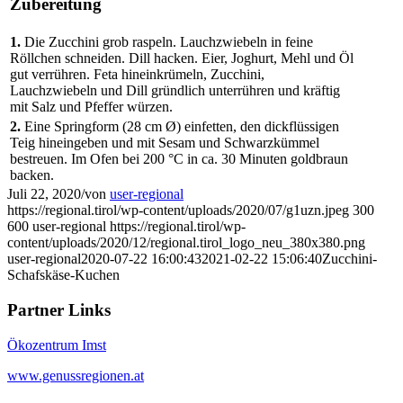
Zubereitung
1.
Die Zucchini grob raspeln. Lauchzwiebeln in feine
Röllchen schneiden. Dill hacken. Eier, Joghurt, Mehl und Öl
gut verrühren. Feta hineinkrümeln, Zucchini,
Lauchzwiebeln und Dill gründlich unterrühren und kräftig
mit Salz und Pfeffer würzen.
2.
Eine Springform (28 cm Ø) einfetten, den dickflüssigen
Teig hineingeben und mit Sesam und Schwarzkümmel
bestreuen. Im Ofen bei 200 °C in ca. 30 Minuten goldbraun
backen.
Juli 22, 2020
/
von
user-regional
https://regional.tirol/wp-content/uploads/2020/07/g1uzn.jpeg
300
600
user-regional
https://regional.tirol/wp-
content/uploads/2020/12/regional.tirol_logo_neu_380x380.png
user-regional
2020-07-22 16:00:43
2021-02-22 15:06:40
Zucchini-
Schafskäse-Kuchen
Partner Links
Ökozentrum Imst
www.genussregionen.at