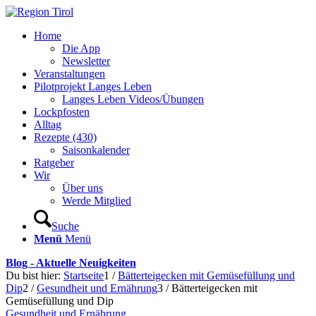
Home
Die App
Newsletter
Veranstaltungen
Pilotprojekt Langes Leben
Langes Leben Videos/Übungen
Lockpfosten
Alltag
Rezepte (430)
Saisonkalender
Ratgeber
Wir
Über uns
Werde Mitglied
Suche
Menü
Menü
Blog - Aktuelle Neuigkeiten
Du bist hier:
Startseite
1
/
Bätterteigecken mit Gemüsefüllung und
Dip
2
/
Gesundheit und Ernährung
3
/
Bätterteigecken mit
Gemüsefüllung und Dip
Gesundheit und Ernährung