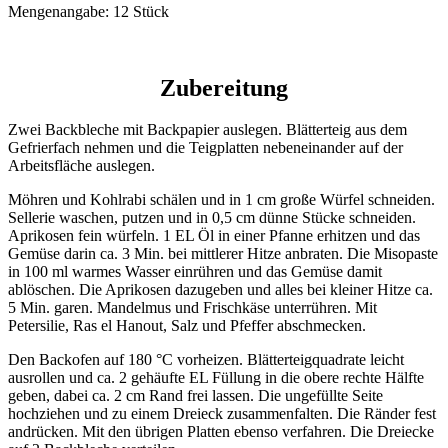
Mengenangabe: 12 Stück
Zubereitung
Zwei Backbleche mit Backpapier auslegen. Blätterteig aus dem
Gefrierfach nehmen und die Teigplatten nebeneinander auf der
Arbeitsfläche auslegen.
Möhren und Kohlrabi schälen und in 1 cm große Würfel schneiden.
Sellerie waschen, putzen und in 0,5 cm dünne Stücke schneiden.
Aprikosen fein würfeln. 1 EL Öl in einer Pfanne erhitzen und das
Gemüse darin ca. 3 Min. bei mittlerer Hitze anbraten. Die Misopaste
in 100 ml warmes Wasser einrühren und das Gemüse damit
ablöschen. Die Aprikosen dazugeben und alles bei kleiner Hitze ca.
5 Min. garen. Mandelmus und Frischkäse unterrühren. Mit
Petersilie, Ras el Hanout, Salz und Pfeffer abschmecken.
Den Backofen auf 180 °C vorheizen. Blätterteigquadrate leicht
ausrollen und ca. 2 gehäufte EL Füllung in die obere rechte Hälfte
geben, dabei ca. 2 cm Rand frei lassen. Die ungefüllte Seite
hochziehen und zu einem Dreieck zusammenfalten. Die Ränder fest
andrücken. Mit den übrigen Platten ebenso verfahren. Die Dreiecke