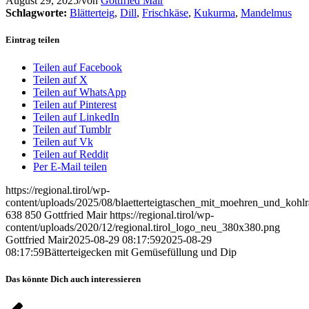
August 29, 2025
/
von
Gottfried Mair
Schlagworte:
Blätterteig
,
Dill
,
Frischkäse
,
Kukurma
,
Mandelmus
Eintrag teilen
Teilen auf Facebook
Teilen auf X
Teilen auf WhatsApp
Teilen auf Pinterest
Teilen auf LinkedIn
Teilen auf Tumblr
Teilen auf Vk
Teilen auf Reddit
Per E-Mail teilen
https://regional.tirol/wp-
content/uploads/2025/08/blaetterteigtaschen_mit_moehren_und_kohl
638
850
Gottfried Mair
https://regional.tirol/wp-
content/uploads/2020/12/regional.tirol_logo_neu_380x380.png
Gottfried Mair
2025-08-29 08:17:59
2025-08-29
08:17:59
Bätterteigecken mit Gemüsefüllung und Dip
Das könnte Dich auch interessieren