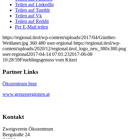
Teilen auf LinkedIn
Teilen auf Tumblr
Teilen auf Vk
Teilen auf Reddit
Per E-Mail teilen
https://regional.tirol/wp-content/uploads/2017/04/Günther-
Weitlaner.jpg
360
480
user-regional
https://regional.tirol/wp-
content/uploads/2020/12/regional.tirol_logo_neu_380x380.png
user-regional
2017-04-14 07:01:23
2017-06-08
10:28:59
Fruehlingsgenuss vom Kitzei
Partner Links
Ökozentrum Imst
www.genussregionen.at
Kontakt
Zweigverein Ökozentrum
Bergstraße 24