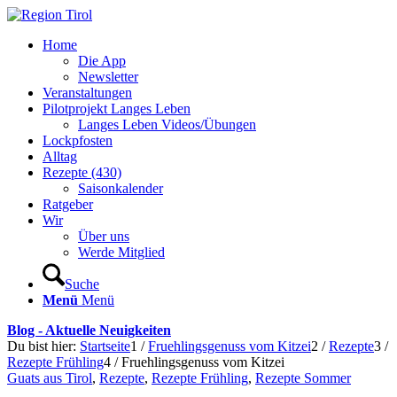
Home
Die App
Newsletter
Veranstaltungen
Pilotprojekt Langes Leben
Langes Leben Videos/Übungen
Lockpfosten
Alltag
Rezepte (430)
Saisonkalender
Ratgeber
Wir
Über uns
Werde Mitglied
Suche
Menü
Menü
Blog - Aktuelle Neuigkeiten
Du bist hier:
Startseite
1
/
Fruehlingsgenuss vom Kitzei
2
/
Rezepte
3
/
Rezepte Frühling
4
/
Fruehlingsgenuss vom Kitzei
Guats aus Tirol
,
Rezepte
,
Rezepte Frühling
,
Rezepte Sommer