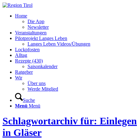
Home
Die App
Newsletter
Veranstaltungen
Pilotprojekt Langes Leben
Langes Leben Videos/Übungen
Lockpfosten
Alltag
Rezepte (430)
Saisonkalender
Ratgeber
Wir
Über uns
Werde Mitglied
Suche
Menü
Menü
Schlagwortarchiv für: Einlegen
in Gläser