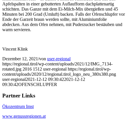
Apfelspalten in einer gebutterten Auflaufform dachplattenartig
schichten. Das Ganze mit dem Ei-Milch-Mix übergießen und 45
Minuten bei 200 Grad (Umluft) backen. Falls der Ofenschlupfer vor
Ende der Garzeit braun werden sollte, mit Aluminiumfolie
abdecken. Aus dem Ofen nehmen, mit Puderzucker bestäuben und
warm servieren.
Vincent Klink
Dezember 12, 2021
/
von
user-regional
https://regional.tirol/wp-content/uploads/2021/12/IMG_7134-
rotated.jpg
2016
1512
user-regional
https://regional.tirol/wp-
content/uploads/2020/12/regional.tirol_logo_neu_380x380.png
user-regional
2021-12-12 09:30:42
2021-12-12
09:30:42
OFENSCHLUPFER
Partner Links
Ökozentrum Imst
www.genussregionen.at