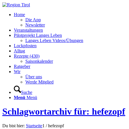
Home
Die App
Newsletter
Veranstaltungen
Pilotprojekt Langes Leben
Langes Leben Videos/Übungen
Lockpfosten
Alltag
Rezepte (430)
Saisonkalender
Ratgeber
Wir
Über uns
Werde Mitglied
Suche
Menü
Menü
Schlagwortarchiv für: hefezopf
Du bist hier:
Startseite
1
/
hefezopf