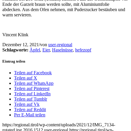
Ende der Garzeit braun werden sollte, mit Aluminiumfolie
abdecken. Aus dem Ofen nehmen, mit Puderzucker bestäuben und
warm servieren.
Vincent Klink
Dezember 12, 2021
/
von
user-regional
Schlagworte:
Äpfel
,
Eier
,
Haselnüsse
,
hefezopf
Eintrag teilen
Teilen auf Facebook
Teilen auf X
Teilen auf WhatsApp
Teilen auf Pinterest
Teilen auf LinkedIn
Teilen auf Tumblr
Teilen auf Vk
Teilen auf Reddit
Per E-Mail teilen
https://regional.tirol/wp-content/uploads/2021/12/IMG_7134-
rotated.jpg
2016
1512
user-regional
https://regional.tirol/wp-