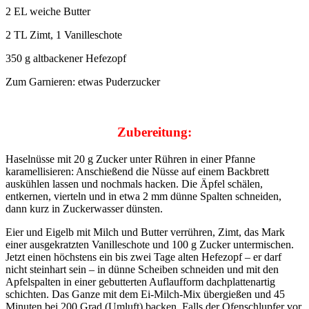
2 EL weiche Butter
2 TL Zimt, 1 Vanilleschote
350 g altbackener Hefezopf
Zum Garnieren: etwas Puderzucker
Zubereitung:
Haselnüsse mit 20 g Zucker unter Rühren in einer Pfanne
karamellisieren: Anschießend die Nüsse auf einem Backbrett
auskühlen lassen und nochmals hacken. Die Äpfel schälen,
entkernen, vierteln und in etwa 2 mm dünne Spalten schneiden,
dann kurz in Zuckerwasser dünsten.
Eier und Eigelb mit Milch und Butter verrühren, Zimt, das Mark
einer ausgekratzten Vanilleschote und 100 g Zucker untermischen.
Jetzt einen höchstens ein bis zwei Tage alten Hefezopf – er darf
nicht steinhart sein – in dünne Scheiben schneiden und mit den
Apfelspalten in einer gebutterten Auflaufform dachplattenartig
schichten. Das Ganze mit dem Ei-Milch-Mix übergießen und 45
Minuten bei 200 Grad (Umluft) backen. Falls der Ofenschlupfer vor