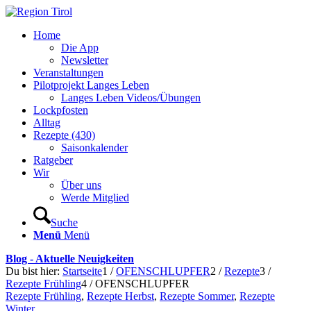
Home
Die App
Newsletter
Veranstaltungen
Pilotprojekt Langes Leben
Langes Leben Videos/Übungen
Lockpfosten
Alltag
Rezepte (430)
Saisonkalender
Ratgeber
Wir
Über uns
Werde Mitglied
Suche
Menü
Menü
Blog - Aktuelle Neuigkeiten
Du bist hier:
Startseite
1
/
OFENSCHLUPFER
2
/
Rezepte
3
/
Rezepte Frühling
4
/
OFENSCHLUPFER
Rezepte Frühling
,
Rezepte Herbst
,
Rezepte Sommer
,
Rezepte
Winter