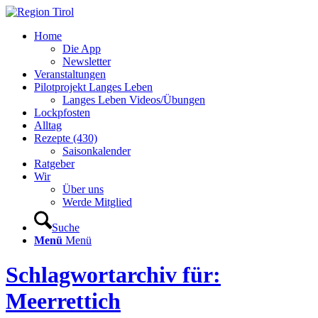
Home
Die App
Newsletter
Veranstaltungen
Pilotprojekt Langes Leben
Langes Leben Videos/Übungen
Lockpfosten
Alltag
Rezepte (430)
Saisonkalender
Ratgeber
Wir
Über uns
Werde Mitglied
Suche
Menü
Menü
Schlagwortarchiv für:
Meerrettich