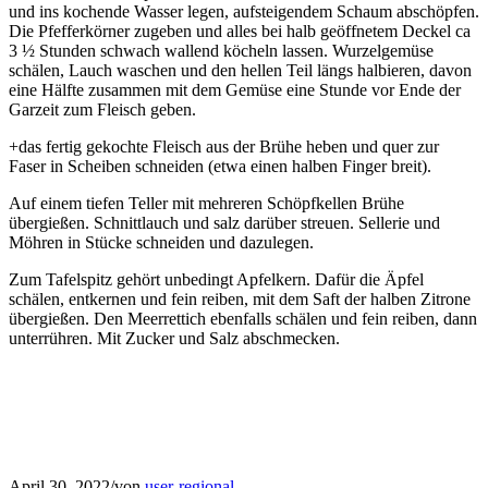
und ins kochende Wasser legen, aufsteigendem Schaum abschöpfen.
Die Pfefferkörner zugeben und alles bei halb geöffnetem Deckel ca
3 ½ Stunden schwach wallend köcheln lassen. Wurzelgemüse
schälen, Lauch waschen und den hellen Teil längs halbieren, davon
eine Hälfte zusammen mit dem Gemüse eine Stunde vor Ende der
Garzeit zum Fleisch geben.
+das fertig gekochte Fleisch aus der Brühe heben und quer zur
Faser in Scheiben schneiden (etwa einen halben Finger breit).
Auf einem tiefen Teller mit mehreren Schöpfkellen Brühe
übergießen. Schnittlauch und salz darüber streuen. Sellerie und
Möhren in Stücke schneiden und dazulegen.
Zum Tafelspitz gehört unbedingt Apfelkern. Dafür die Äpfel
schälen, entkernen und fein reiben, mit dem Saft der halben Zitrone
übergießen. Den Meerrettich ebenfalls schälen und fein reiben, dann
unterrühren. Mit Zucker und Salz abschmecken.
April 30, 2022
/
von
user-regional