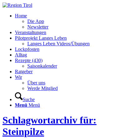
Home
Die App
Newsletter
Veranstaltungen
Pilotprojekt Langes Leben
Langes Leben Videos/Übungen
Lockpfosten
Alltag
Rezepte (430)
Saisonkalender
Ratgeber
Wir
Über uns
Werde Mitglied
Suche
Menü
Menü
Schlagwortarchiv für:
Steinpilze