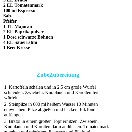
2 EL
Tomatenmark
100 ml
Espresso
Salz
Pfeffer
1 TL
Majoran
2 EL
Paprikapulver
1 Dose
schwarze Bohnen
4 EL
Sauerrahm
1 Beet
Kresse
ZubeZubereitung
1. Kartoffeln schälen und in 2,5 cm große Würfel
schneiden. Zwiebeln, Knoblauch und Karotten fein
würfeln.
2. Steinpilze in 600 ml heißem Wasser 10 Minuten
einweichen. Pilze abgießen und hacken. Pilzfond
auffangen.
3. Bratöl in einem großen Topf erhitzen. Zwiebeln,
Knoblauch und Karotten darin andünsten. Tomatenmark
zugeben und mitrösten. Espresso und Pilzfond