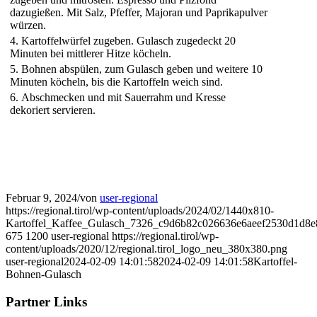
dazugießen. Mit Salz, Pfeffer, Majoran und Paprikapulver
würzen.
4. Kartoffelwürfel zugeben. Gulasch zugedeckt 20
Minuten bei mittlerer Hitze köcheln.
5. Bohnen abspülen, zum Gulasch geben und weitere 10
Minuten köcheln, bis die Kartoffeln weich sind.
6. Abschmecken und mit Sauerrahm und Kresse
dekoriert servieren.
Februar 9, 2024
/
von
user-regional
https://regional.tirol/wp-content/uploads/2024/02/1440x810-
Kartoffel_Kaffee_Gulasch_7326_c9d6b82c026636e6aeef2530d1d8e
675
1200
user-regional
https://regional.tirol/wp-
content/uploads/2020/12/regional.tirol_logo_neu_380x380.png
user-regional
2024-02-09 14:01:58
2024-02-09 14:01:58
Kartoffel-
Bohnen-Gulasch
Partner Links