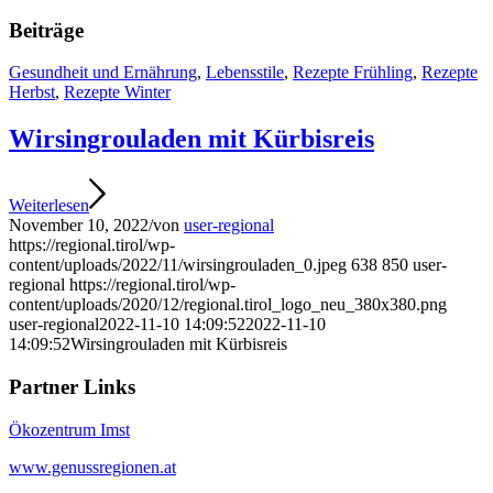
Beiträge
Gesundheit und Ernährung
,
Lebensstile
,
Rezepte Frühling
,
Rezepte
Herbst
,
Rezepte Winter
Wirsingrouladen mit Kürbisreis
Weiterlesen
November 10, 2022
/
von
user-regional
https://regional.tirol/wp-
content/uploads/2022/11/wirsingrouladen_0.jpeg
638
850
user-
regional
https://regional.tirol/wp-
content/uploads/2020/12/regional.tirol_logo_neu_380x380.png
user-regional
2022-11-10 14:09:52
2022-11-10
14:09:52
Wirsingrouladen mit Kürbisreis
Partner Links
Ökozentrum Imst
www.genussregionen.at