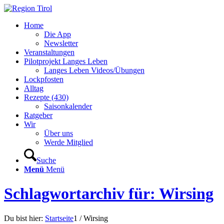
Home
Die App
Newsletter
Veranstaltungen
Pilotprojekt Langes Leben
Langes Leben Videos/Übungen
Lockpfosten
Alltag
Rezepte (430)
Saisonkalender
Ratgeber
Wir
Über uns
Werde Mitglied
Suche
Menü
Menü
Schlagwortarchiv für: Wirsing
Du bist hier:
Startseite
1
/
Wirsing