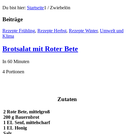
Du bist hier:
Startseite
1
/
Zwiebelön
Beiträge
Rezepte Frühling
,
Rezepte Herbst
,
Rezepte Winter
,
Umwelt und
Klima
Brotsalat mit Roter Bete
In 60 Minuten
4 Portionen
Zutaten
2
Rote Bete,
mittelgroß
200 g
Bauernbrot
1 EL
Senf,
mittelscharf
1 EL
Honig
Salz