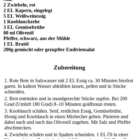
2
Zwiebeln,
rot
2 EL
Kapern,
eingelegt
5 EL
Weißweinessig
1
Knoblauchzehe
3 EL
Gemüsebrühe
80 ml
Olivenöl
Pfeffer,
schwarz, aus der Mühle
1 EL
Bratöl
200g
gemischt oder gezupfter Endiviensalat
Zubereitung
1. Rote Bete in Salzwasser mit 2 EL Essig ca. 30 Minuten bissfest
garen. In kaltem Wasser abkühlen lassen, pellen und in Stücke
schneiden.
2. Brot entrinden und in mundgerechte Stücke zupfen. Bei 200
Grad (Umluft 180 Grad) 8–10 Minuten goldbraun rösten.
3. Knoblauch schälen. Senf, restlichen Essig, Gemüsebrühe,
Honig und Knoblauch in einen Mixbecher geben. Pürieren und
dabei nach und nach das Olivenöl zugeben. Mit Salz und Pfeffer
abschmecken.
4. Zwiebeln schälen und in Spalten schneiden. 1 EL Öl in einer