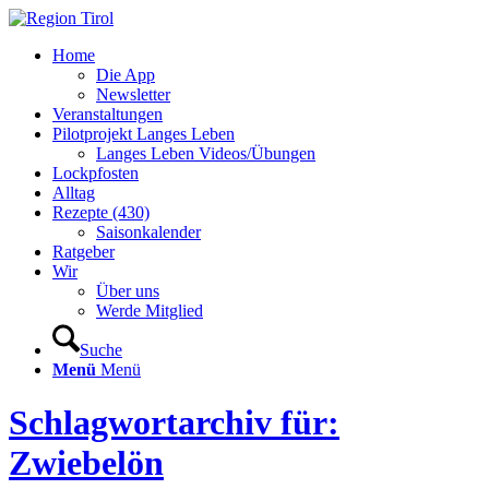
Home
Die App
Newsletter
Veranstaltungen
Pilotprojekt Langes Leben
Langes Leben Videos/Übungen
Lockpfosten
Alltag
Rezepte (430)
Saisonkalender
Ratgeber
Wir
Über uns
Werde Mitglied
Suche
Menü
Menü
Schlagwortarchiv für:
Zwiebelön