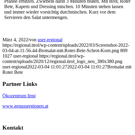
Pfanne erhitzen. Zwiebeln darin 3 Minuten braten. Mit Brot, Roter
Bete, Kapern und Dressing mischen. 10 Minuten stehen lassen
und immer wieder vorsichtig durchmischen. Kurz vor dem
Servieren den Salat untermengen.
März 4, 2022
/
von
user-regional
https://regional.tirol/wp-content/uploads/2022/03/Screenshot-2022-
03-04-at-11-56-44-Brotsalat-mit-Roter-Bete-Schrot-Korn.png
809
1027
user-regional
https://regional.tirol/wp-
content/uploads/2020/12/regional.tirol_logo_neu_380x380.png
user-regional
2022-03-04 11:01:27
2022-03-04 11:01:27
Brotsalat mit
Roter Bete
Partner Links
Ökozentrum Imst
www.genussregionen.at
Kontakt