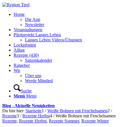
Home
Die App
Newsletter
Veranstaltungen
Pilotprojekt Langes Leben
Langes Leben Videos/Übungen
Lockpfosten
Alltag
Rezepte (430)
Saisonkalender
Ratgeber
Wir
Über uns
Werde Mitglied
Suche
Menü
Menü
Blog - Aktuelle Neuigkeiten
Du bist hier:
Startseite
1
/
Weiße Bohnen mit Fenchelsamen
2
/
Rezepte
3
/
Rezepte Herbst
4
/
Weiße Bohnen mit Fenchelsamen
Rezepte
,
Rezepte Herbst
,
Rezepte Sommer
,
Rezepte Winter