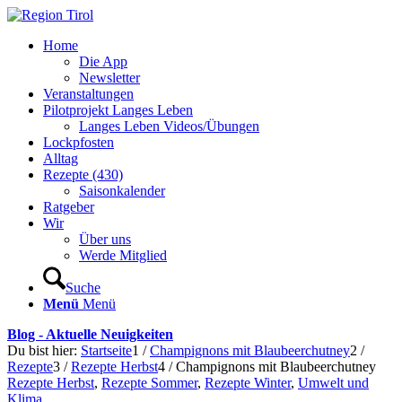
Home
Die App
Newsletter
Veranstaltungen
Pilotprojekt Langes Leben
Langes Leben Videos/Übungen
Lockpfosten
Alltag
Rezepte (430)
Saisonkalender
Ratgeber
Wir
Über uns
Werde Mitglied
Suche
Menü
Menü
Blog - Aktuelle Neuigkeiten
Du bist hier:
Startseite
1
/
Champignons mit Blaubeerchutney
2
/
Rezepte
3
/
Rezepte Herbst
4
/
Champignons mit Blaubeerchutney
Rezepte Herbst
,
Rezepte Sommer
,
Rezepte Winter
,
Umwelt und
Klima