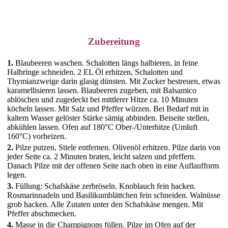
Zubereitung
1.
Blaubeeren waschen. Schalotten längs halbieren, in feine
Halbringe schneiden. 2 EL Öl erhitzen, Schalotten und
Thymianzweige darin glasig dünsten. Mit Zucker bestreuen, etwas
karamellisieren lassen. Blaubeeren zugeben, mit Balsamico
ablöschen und zugedeckt bei mittlerer Hitze ca. 10 Minuten
köcheln lassen. Mit Salz und Pfeffer würzen. Bei Bedarf mit in
kaltem Wasser gelöster Stärke sämig abbinden. Beiseite stellen,
abkühlen lassen. Ofen auf 180°C Ober-/Unterhitze (Umluft
160°C) vorheizen.
2.
Pilze putzen, Stiele entfernen. Olivenöl erhitzen. Pilze darin von
jeder Seite ca. 2 Minuten braten, leicht salzen und pfeffern.
Danach Pilze mit der offenen Seite nach oben in eine Auflaufform
legen.
3.
Füllung: Schafskäse zerbröseln. Knoblauch fein hacken.
Rosmarinnadeln und Basilikumblättchen fein schneiden. Walnüsse
grob hacken. Alle Zutaten unter den Schafskäse mengen. Mit
Pfeffer abschmecken.
4.
Masse in die Champignons füllen. Pilze im Ofen auf der