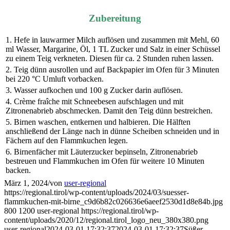
Zubereitung
1. Hefe in lauwarmer Milch auflösen und zusammen mit Mehl, 60
ml Wasser, Margarine, Öl, 1 TL Zucker und Salz in einer Schüssel
zu einem Teig verkneten. Diesen für ca. 2 Stunden ruhen lassen.
2. Teig dünn ausrollen und auf Backpapier im Ofen für 3 Minuten
bei 220 °C Umluft vorbacken.
3. Wasser aufkochen und 100 g Zucker darin auflösen.
4. Crème fraîche mit Schneebesen aufschlagen und mit
Zitronenabrieb abschmecken. Damit den Teig dünn bestreichen.
5. Birnen waschen, entkernen und halbieren. Die Hälften
anschließend der Länge nach in dünne Scheiben schneiden und in
Fächern auf den Flammkuchen legen.
6. Birnenfächer mit Läuterzucker bepinseln, Zitronenabrieb
bestreuen und Flammkuchen im Ofen für weitere 10 Minuten
backen.
März 1, 2024
/
von
user-regional
https://regional.tirol/wp-content/uploads/2024/03/suesser-
flammkuchen-mit-birne_c9d6b82c026636e6aeef2530d1d8e84b.jpg
800
1200
user-regional
https://regional.tirol/wp-
content/uploads/2020/12/regional.tirol_logo_neu_380x380.png
user-regional
2024-03-01 17:32:37
2024-03-01 17:32:37
Süßer