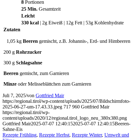
8
Portionen
25 Min.
Gesamtzeit
Leicht
330 kcal
| 2g Eiweiß | 12g Fett | 53g Kohlenhydrate
Zutaten
1,05 kg
Beeren
gemischt, z.B. Johannis-, Erd- und Himbeeren
200 g
Rohrzucker
300 g
Schlagsahne
Beeren
gemischt, zum Garnieren
Minze
oder Melisseblättchen zum Garnieren
Juli 7, 2025
/
von
Gottfried Mair
https://regional.tirol/wp-content/uploads/2025/07/Bildschirmfoto-
2025-06-27-um-17.43.33.jpeg
717
960
Gottfried Mair
https://regional.tirol/wp-
content/uploads/2020/12/regional.tirol_logo_neu_380x380.png
Gottfried Mair
2025-07-07 12:40:15
2025-07-07 12:40:15
Beeren-
Sahne-Eis
Rezepte Frühling
,
Rezepte Herbst
,
Rezepte Winter
,
Umwelt und