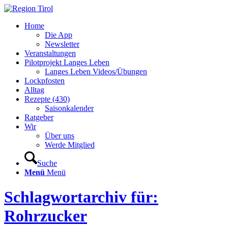
Home
Die App
Newsletter
Veranstaltungen
Pilotprojekt Langes Leben
Langes Leben Videos/Übungen
Lockpfosten
Alltag
Rezepte (430)
Saisonkalender
Ratgeber
Wir
Über uns
Werde Mitglied
Suche
Menü
Menü
Schlagwortarchiv für:
Rohrzucker