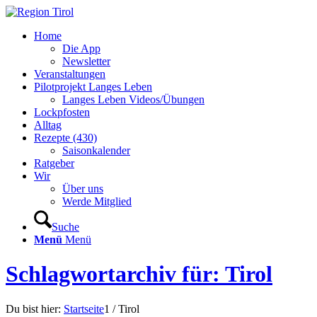
Home
Die App
Newsletter
Veranstaltungen
Pilotprojekt Langes Leben
Langes Leben Videos/Übungen
Lockpfosten
Alltag
Rezepte (430)
Saisonkalender
Ratgeber
Wir
Über uns
Werde Mitglied
Suche
Menü
Menü
Schlagwortarchiv für: Tirol
Du bist hier:
Startseite
1
/
Tirol