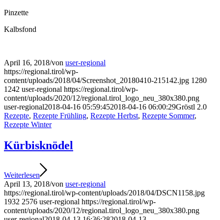
Pinzette
Kalbsfond
April 16, 2018
/
von
user-regional
https://regional.tirol/wp-
content/uploads/2018/04/Screenshot_20180410-215142.jpg
1280
1242
user-regional
https://regional.tirol/wp-
content/uploads/2020/12/regional.tirol_logo_neu_380x380.png
user-regional
2018-04-16 05:59:45
2018-04-16 06:00:29
Gröstl 2.0
Rezepte
,
Rezepte Frühling
,
Rezepte Herbst
,
Rezepte Sommer
,
Rezepte Winter
Kürbisknödel
Weiterlesen
April 13, 2018
/
von
user-regional
https://regional.tirol/wp-content/uploads/2018/04/DSCN1158.jpg
1932
2576
user-regional
https://regional.tirol/wp-
content/uploads/2020/12/regional.tirol_logo_neu_380x380.png
user-regional
2018-04-13 16:36:28
2018-04-13