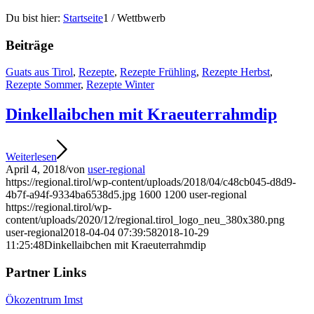
Du bist hier:
Startseite
1
/
Wettbwerb
Beiträge
Guats aus Tirol
,
Rezepte
,
Rezepte Frühling
,
Rezepte Herbst
,
Rezepte Sommer
,
Rezepte Winter
Dinkellaibchen mit Kraeuterrahmdip
Weiterlesen
April 4, 2018
/
von
user-regional
https://regional.tirol/wp-content/uploads/2018/04/c48cb045-d8d9-
4b7f-a94f-9334ba6538d5.jpg
1600
1200
user-regional
https://regional.tirol/wp-
content/uploads/2020/12/regional.tirol_logo_neu_380x380.png
user-regional
2018-04-04 07:39:58
2018-10-29
11:25:48
Dinkellaibchen mit Kraeuterrahmdip
Partner Links
Ökozentrum Imst