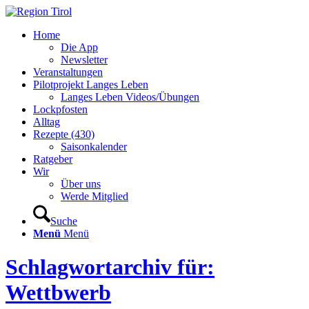
Home
Die App
Newsletter
Veranstaltungen
Pilotprojekt Langes Leben
Langes Leben Videos/Übungen
Lockpfosten
Alltag
Rezepte (430)
Saisonkalender
Ratgeber
Wir
Über uns
Werde Mitglied
Suche
Menü
Menü
Schlagwortarchiv für:
Wettbwerb