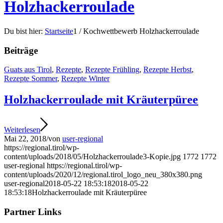
Holzhackerroulade
Du bist hier:
Startseite
1
/
Kochwettbewerb Holzhackerroulade
Beiträge
Guats aus Tirol
,
Rezepte
,
Rezepte Frühling
,
Rezepte Herbst
,
Rezepte Sommer
,
Rezepte Winter
Holzhackerroulade mit Kräuterpüree
Weiterlesen
Mai 22, 2018
/
von
user-regional
https://regional.tirol/wp-
content/uploads/2018/05/Holzhackerroulade3-Kopie.jpg
1772
1772
user-regional
https://regional.tirol/wp-
content/uploads/2020/12/regional.tirol_logo_neu_380x380.png
user-regional
2018-05-22 18:53:18
2018-05-22
18:53:18
Holzhackerroulade mit Kräuterpüree
Partner Links