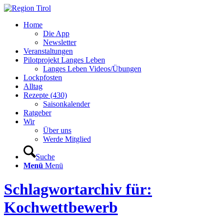
Home
Die App
Newsletter
Veranstaltungen
Pilotprojekt Langes Leben
Langes Leben Videos/Übungen
Lockpfosten
Alltag
Rezepte (430)
Saisonkalender
Ratgeber
Wir
Über uns
Werde Mitglied
Suche
Menü
Menü
Schlagwortarchiv für:
Kochwettbewerb