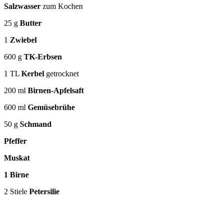
Salzwasser
zum Kochen
25 g
Butter
1
Zwiebel
600 g
TK-Erbsen
1 TL
Kerbel
getrocknet
200 ml
Birnen-Apfelsaft
600 ml
Gemüsebrühe
50 g
Schmand
Pfeffer
Muskat
1 Birne
2 Stiele
Petersilie