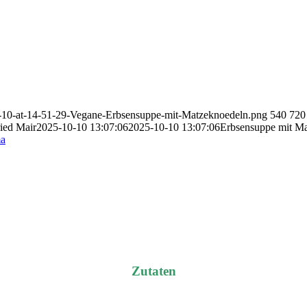
-10-10-at-14-51-29-Vegane-Erbsensuppe-mit-Matzeknoedeln.png
540
720
ried Mair
2025-10-10 13:07:06
2025-10-10 13:07:06
Erbsensuppe mit M
ma
Zutaten