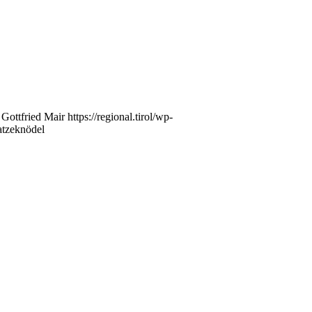
Gottfried Mair
https://regional.tirol/wp-
atzeknödel