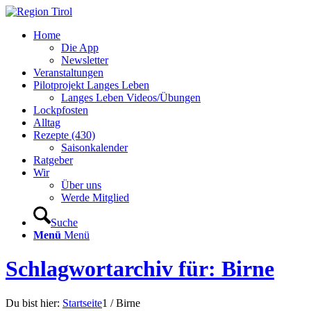
Home
Die App
Newsletter
Veranstaltungen
Pilotprojekt Langes Leben
Langes Leben Videos/Übungen
Lockpfosten
Alltag
Rezepte (430)
Saisonkalender
Ratgeber
Wir
Über uns
Werde Mitglied
Suche
Menü
Menü
Schlagwortarchiv für: Birne
Du bist hier:
Startseite
1
/
Birne