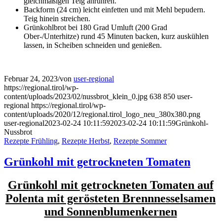
gleichmäßigen Teig anrühren.
Backform (24 cm) leicht einfetten und mit Mehl bepudern.
Teig hinein streichen.
Grünkohlbrot bei 180 Grad Umluft (200 Grad
Ober-/Unterhitze) rund 45 Minuten backen, kurz auskühlen
lassen, in Scheiben schneiden und genießen.
Februar 24, 2023
/
von
user-regional
https://regional.tirol/wp-
content/uploads/2023/02/nussbrot_klein_0.jpg
638
850
user-
regional
https://regional.tirol/wp-
content/uploads/2020/12/regional.tirol_logo_neu_380x380.png
user-regional
2023-02-24 10:11:59
2023-02-24 10:11:59
Grünkohl-
Nussbrot
Rezepte Frühling
,
Rezepte Herbst
,
Rezepte Sommer
Grünkohl mit getrockneten Tomaten
Grü
n
kohl mit getrockneten Tomaten
auf
Polenta mit gerö
steten Brennnesselsamen
und Sonnenblumenkernen