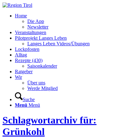
Home
Die App
Newsletter
Veranstaltungen
Pilotprojekt Langes Leben
Langes Leben Videos/Übungen
Lockpfosten
Alltag
Rezepte (430)
Saisonkalender
Ratgeber
Wir
Über uns
Werde Mitglied
Suche
Menü
Menü
Schlagwortarchiv für:
Grünkohl