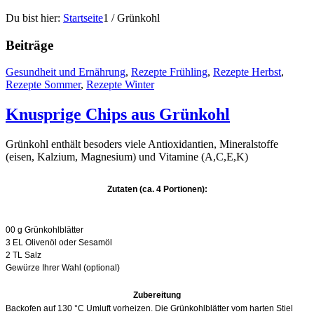
Du bist hier:
Startseite
1
/
Grünkohl
Beiträge
Gesundheit und Ernährung
,
Rezepte Frühling
,
Rezepte Herbst
,
Rezepte Sommer
,
Rezepte Winter
Knusprige Chips aus Grünkohl
Grünkohl enthält besoders viele Antioxidantien, Mineralstoffe
(eisen, Kalzium, Magnesium) und Vitamine (A,C,E,K)
Zutaten (ca. 4 Portionen):
00 g Grünkohlblätter
3 EL Olivenöl oder Sesamöl
2 TL Salz
Gewürze Ihrer Wahl (optional)
Zubereitung
Backofen auf 130 °C Umluft vorheizen. Die Grünkohlblätter vom harten Stiel