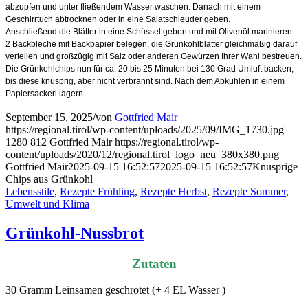
abzupfen und unter fließendem Wasser waschen. Danach mit einem
Geschirrtuch abtrocknen oder in eine Salatschleuder geben.
Anschließend die Blätter in eine Schüssel geben und mit Olivenöl marinieren.
2 Backbleche mit Backpapier belegen, die Grünkohlblätter gleichmäßig darauf
verteilen und großzügig mit Salz oder anderen Gewürzen Ihrer Wahl bestreuen.
Die Grünkohlchips nun für ca. 20 bis 25 Minuten bei 130 Grad Umluft backen,
bis diese knusprig, aber nicht verbrannt sind. Nach dem Abkühlen in einem
Papiersackerl lagern.
September 15, 2025
/
von
Gottfried Mair
https://regional.tirol/wp-content/uploads/2025/09/IMG_1730.jpg
1280
812
Gottfried Mair
https://regional.tirol/wp-
content/uploads/2020/12/regional.tirol_logo_neu_380x380.png
Gottfried Mair
2025-09-15 16:52:57
2025-09-15 16:52:57
Knusprige
Chips aus Grünkohl
Lebensstile
,
Rezepte Frühling
,
Rezepte Herbst
,
Rezepte Sommer
,
Umwelt und Klima
Grünkohl-Nussbrot
Zutaten
30 Gramm Leinsamen geschrotet (+ 4 EL Wasser )