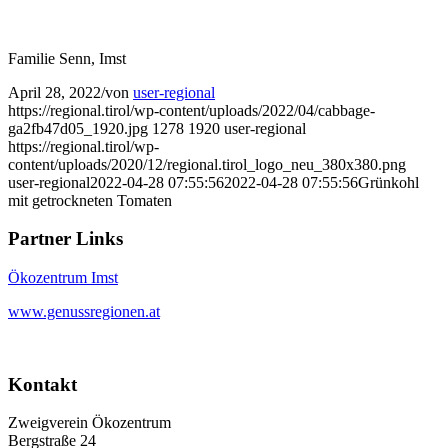
Familie Senn, Imst
April 28, 2022
/
von
user-regional
https://regional.tirol/wp-content/uploads/2022/04/cabbage-
ga2fb47d05_1920.jpg
1278
1920
user-regional
https://regional.tirol/wp-
content/uploads/2020/12/regional.tirol_logo_neu_380x380.png
user-regional
2022-04-28 07:55:56
2022-04-28 07:55:56
Grünkohl
mit getrockneten Tomaten
Partner Links
Ökozentrum Imst
www.genussregionen.at
Kontakt
Zweigverein Ökozentrum
Bergstraße 24