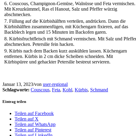
6. Couscous, Champignon-Gemüse, Walnüsse und Feta vermischen.
Mit Kreuzkümmel, Ras el Hanout, Salz und Pfeffer würzig
abschmecken.
7. Füllung auf die Kürbishälften verteilen, andrücken. Dann die
Kürbishälften zusammenfügen, mit Küchengarn fixieren, auf das
Backblech legen und 15 Minuten im Backofen garen.
8. Kürbisfruchtfleisch mit Schmand vermischen. Mit Salz und Pfeffe
abschmecken. Petersilie fein hacken.
9. Kürbis nach dem Backen kurz auskühlen lassen. Küchengarn
entfernen. Kürbis in 2 cm dicke Scheiben schneiden. Mit
Kürbispüree und gehackter Petersilie bestreut servieren.
Januar 13, 2023
/
von
user-regional
Schlagworte:
Couscous
,
Feta
,
Kohl
,
Kürbis
,
Schmand
Eintrag teilen
Teilen auf Facebook
Teilen auf X
Teilen auf WhatsApp
Teilen auf Pinterest
Teilen auf LinkedIn