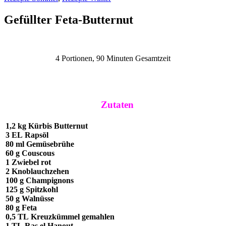
Gefüllter Feta-Butternut
4 Portionen, 90 Minuten Gesamtzeit
Zutaten
1,2 kg
Kürbis
Butternut
3 EL
Rapsöl
80 ml
Gemüsebrühe
60 g
Couscous
1
Zwiebel
rot
2
Knoblauchzehen
100 g
Champignons
125 g
Spitzkohl
50 g
Walnüsse
80 g
Feta
0,5 TL
Kreuzkümmel
gemahlen
1 TL
Ras el Hanout