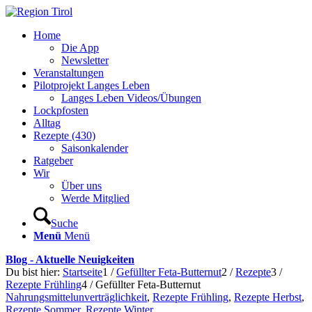
Home
Die App
Newsletter
Veranstaltungen
Pilotprojekt Langes Leben
Langes Leben Videos/Übungen
Lockpfosten
Alltag
Rezepte (430)
Saisonkalender
Ratgeber
Wir
Über uns
Werde Mitglied
Suche
Menü
Menü
Blog - Aktuelle Neuigkeiten
Du bist hier:
Startseite
1
/
Gefüllter Feta-Butternut
2
/
Rezepte
3
/
Rezepte Frühling
4
/
Gefüllter Feta-Butternut
Nahrungsmittelunverträglichkeit
,
Rezepte Frühling
,
Rezepte Herbst
,
Rezepte Sommer
,
Rezepte Winter