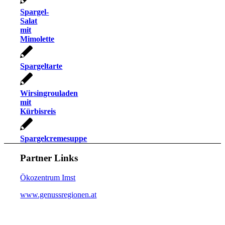
Spargel-
Salat
mit
Mimolette
Spargeltarte
Wirsingrouladen
mit
Kürbisreis
Spargelcremesuppe
Partner Links
Ökozentrum Imst
www.genussregionen.at