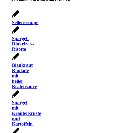
Selleriesuppe
Spargel-
Dinkelreis-
Risotto
Blaukraut
Roulade
mit
heller
Bratensauce
Spargel
mit
Kräuterkruste
und
Kartoffeln