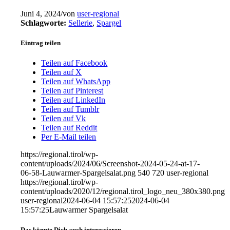
Juni 4, 2024
/
von
user-regional
Schlagworte:
Sellerie
,
Spargel
Eintrag teilen
Teilen auf Facebook
Teilen auf X
Teilen auf WhatsApp
Teilen auf Pinterest
Teilen auf LinkedIn
Teilen auf Tumblr
Teilen auf Vk
Teilen auf Reddit
Per E-Mail teilen
https://regional.tirol/wp-
content/uploads/2024/06/Screenshot-2024-05-24-at-17-
06-58-Lauwarmer-Spargelsalat.png
540
720
user-regional
https://regional.tirol/wp-
content/uploads/2020/12/regional.tirol_logo_neu_380x380.png
user-regional
2024-06-04 15:57:25
2024-06-04
15:57:25
Lauwarmer Spargelsalat
Das könnte Dich auch interessieren