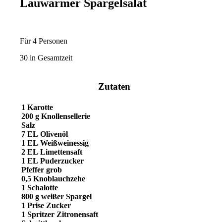
Lauwarmer Spargelsalat
Für 4 Personen
30 in Gesamtzeit
Zutaten
1
Karotte
200 g
Knollensellerie
Salz
7 EL
Olivenöl
1 EL
Weißweinessig
2 EL
Limettensaft
1 EL
Puderzucker
Pfeffer
grob
0,5
Knoblauchzehe
1
Schalotte
800 g
weißer Spargel
1 Prise
Zucker
1 Spritzer
Zitronensaft