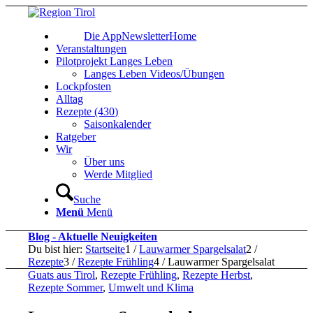
Die App
Newsletter
Home
Veranstaltungen
Pilotprojekt Langes Leben
Langes Leben Videos/Übungen
Lockpfosten
Alltag
Rezepte (430)
Saisonkalender
Ratgeber
Wir
Über uns
Werde Mitglied
Suche
Menü
Menü
Blog - Aktuelle Neuigkeiten
Du bist hier:
Startseite
1
/
Lauwarmer Spargelsalat
2
/
Rezepte
3
/
Rezepte Frühling
4
/
Lauwarmer Spargelsalat
Guats aus Tirol
,
Rezepte Frühling
,
Rezepte Herbst
,
Rezepte Sommer
,
Umwelt und Klima